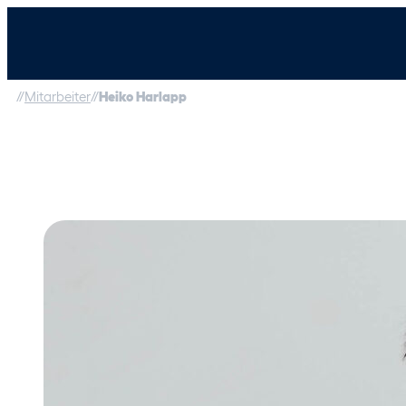
//
Mitarbeiter
//
Heiko Harlapp