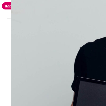
Kontakt
Leistungen
Heizölrechner
Referenzen
Über
uns
Kontakt